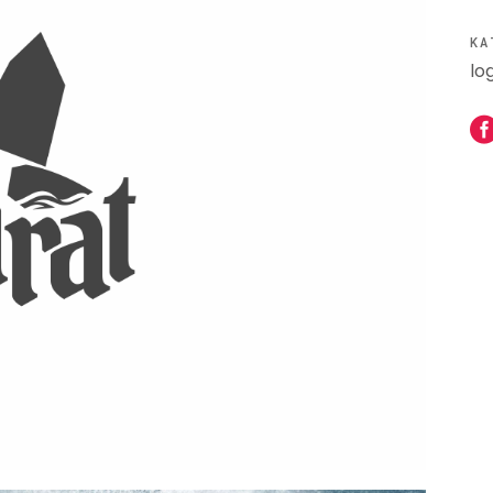
KA
lo