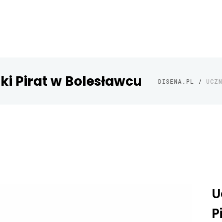
ki Pirat w Bolesławcu
DISENA.PL
/
UCZ
U
P