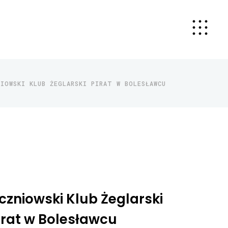
NIOWSKI KLUB ŻEGLARSKI PIRAT W BOLESŁAWCU
czniowski Klub Żeglarski
irat w Bolesławcu